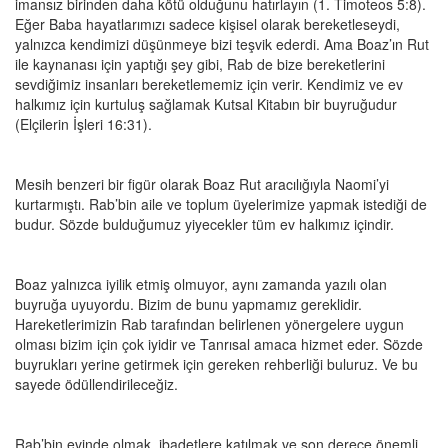
imansız birinden daha kötü olduğunu hatırlayın (1. Timoteos 5:8).
Eğer Baba hayatlarımızı sadece kişisel olarak bereketleseydi,
yalnızca kendimizi düşünmeye bizi teşvik ederdi. Ama Boaz’ın Rut
ile kaynanası için yaptığı şey gibi, Rab de bize bereketlerini
sevdiğimiz insanları bereketlememiz için verir. Kendimiz ve ev
halkımız için kurtuluş sağlamak Kutsal Kitabın bir buyruğudur
(Elçilerin İşleri 16:31).
Mesih benzeri bir figür olarak Boaz Rut aracılığıyla Naomi’yi
kurtarmıştı. Rab’bin aile ve toplum üyelerimize yapmak istediği de
budur. Sözde bulduğumuz yiyecekler tüm ev halkımız içindir.
Boaz yalnızca iyilik etmiş olmuyor, aynı zamanda yazılı olan
buyruğa uyuyordu. Bizim de bunu yapmamız gereklidir.
Hareketlerimizin Rab tarafından belirlenen yönergelere uygun
olması bizim için çok iyidir ve Tanrısal amaca hizmet eder. Sözde
buyrukları yerine getirmek için gereken rehberliği buluruz. Ve bu
sayede ödüllendirileceğiz.
Rab’bin evinde olmak, ibadetlere katılmak ve son derece önemli