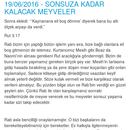
19/06/2016 - SONSUZA KADAR
KALACAK MEYVELER
Sonra ekledi: ‘’‘Kaynanana eli boş dönme’ diyerek bana bu altı
ölçek arpayı da verdi.’’
Rut 3:17
Rab bizim için yaptığı bütün işlerin yanı sıra, bize bağlı olanlara eli
boş gitmemizi de istemez. Kurtarıcımız Mesih gibi Boaz da
Naomi’nin alması gerekeni Rut aracılığıyla göndermişti. Bizim de
buna benzer yapmamız gereken birçok şey var. Mesih’in tarlasına
gidip hasada bırakılmış ya da yere düşen mısır koçanları gibi onları
toplamalıyız. Sadece kiliseye gidip dinlediğimiz vaazdan keyif
almak yeterli değildir. Söze kulak vermeli ve bize karşılıksız olarak
verileni almalıyız. Bu yüzden bilge olun ve Rab’bin verdiği en güzel
şeyleri alın. Çünkü Rab ile olan karşılaşmanız sonraki
nesillerinizde de meyve verecek ve bu meyveler sonsuz yaşama
kadar sizi takip edecektir.
Rab asla bencilliği onaylamamıştır. O bizi başkalarını da
bereketleyebilmemiz için bereketler. Ev halkıyla ilgilenmeyenin